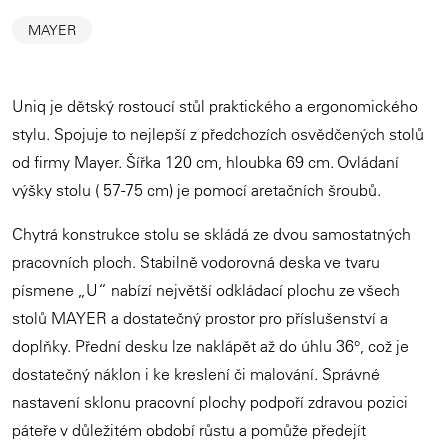
MAYER
Uniq je dětský rostoucí stůl praktického a ergonomického
stylu. Spojuje to nejlepší z předchozích osvědčených stolů
od firmy Mayer. Šířka 120 cm, hloubka 69 cm. Ovládaní
výšky stolu ( 57-75 cm) je pomocí aretačních šroubů.
Chytrá konstrukce stolu se skládá ze dvou samostatných
pracovních ploch. Stabilně vodorovná deska ve tvaru
písmene „U“ nabízí největší odkládací plochu ze všech
stolů MAYER a dostatečný prostor pro příslušenství a
doplňky. Přední desku lze naklápět až do úhlu 36°, což je
dostatečný náklon i ke kreslení či malování. Správné
nastavení sklonu pracovní plochy podpoří zdravou pozici
páteře v důležitém období růstu a pomůže předejít