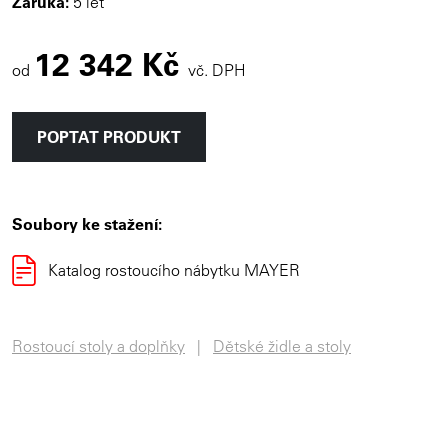
Záruka:
5 let
12 342 Kč
od
vč. DPH
POPTAT PRODUKT
Soubory ke stažení:
Katalog rostoucího nábytku MAYER
Rostoucí stoly a doplňky
Dětské židle a stoly