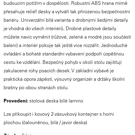
budoucím potížím v dospělosti. Robustní ABS hrana mírně
přesahuje reliéf desky a vytváří tak přirozenou bezpečnostní
bariéru. Univerzální bílá varianta s drobnými šedými detaily
je vhodná do všech interiérů. Drobné plastové detaily
můžete navíc vyměnit (růžové, zelené a modré jsou součástí
balení) a interiér pokoje tak ještě více rozzářit. Jednoduché
ovládání a bohaté standardní vybavení podpoří úspěšnou
cestu ke vzdělání. Bezpečný pohyb v okolí stolu zajišťují
zakulacené rohy psacích desek. V základní výbavě je
praktická opora zápěstí, výsuvný organizér a držáky školní
brašny po obou stranách stolu.
Provedení:
stolová deska bílé lamino
Lze přikoupit i kovový 2-zásuvkový kontejner s horní
plochou (čalouněnou, bílá / javor deska)