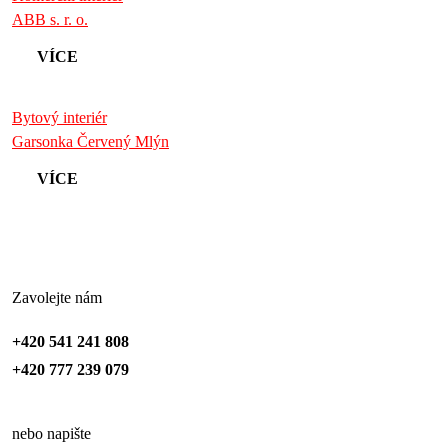
ABB s. r. o.
VÍCE
Bytový interiér
Garsonka Červený Mlýn
VÍCE
Zavolejte nám
+420 541 241 808
+420 777 239 079
nebo napište