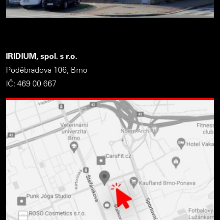
IRIDIUM, spol. s r.o.
Poděbradova 106, Brno
IČ: 469 00 667