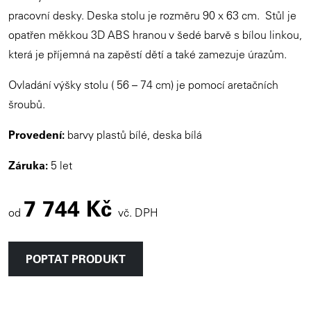
pracovní desky. Deska stolu je rozměru 90 x 63 cm. Stůl je
opatřen měkkou 3D ABS hranou v šedé barvě s bílou linkou,
která je příjemná na zapěstí dětí a také zamezuje úrazům.
Ovladání výšky stolu ( 56 – 74 cm) je pomocí aretačních
šroubů.
Provedení:
barvy plastů bílé, deska bílá
Záruka:
5 let
7 744 Kč
od
vč. DPH
POPTAT PRODUKT