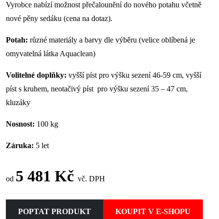
Vyrobce nabízí možnost přečalounění do nového potahu včetně
nové pěny sedáku (cena na dotaz).
Potah:
různé materiály a barvy dle výběru (velice oblíbená je
omyvatelná látka Aquaclean)
Volitelné doplňky:
vyšší píst pro výšku sezení 46-59 cm, vyšší
píst s kruhem, neotačivý píst pro výšku sezení 35 – 47 cm,
kluzáky
Nosnost:
100 kg
Záruka:
5 let
5 481 Kč
od
vč. DPH
POPTAT PRODUKT
KOUPIT V E-SHOPU