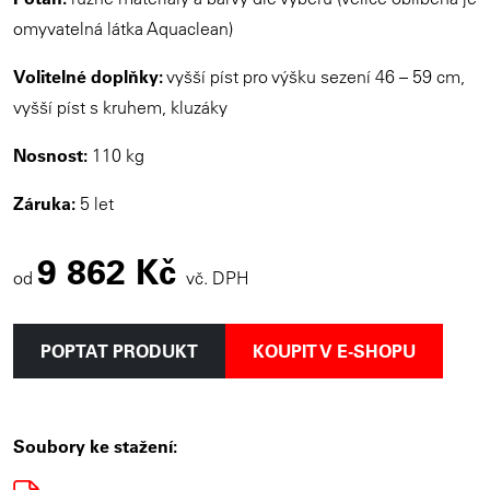
omyvatelná látka Aquaclean)
Volitelné doplňky:
vyšší píst pro výšku sezení 46 – 59 cm,
vyšší píst s kruhem, kluzáky
Nosnost:
110 kg
Záruka:
5 let
9 862 Kč
od
vč. DPH
POPTAT PRODUKT
KOUPIT V E-SHOPU
Soubory ke stažení: