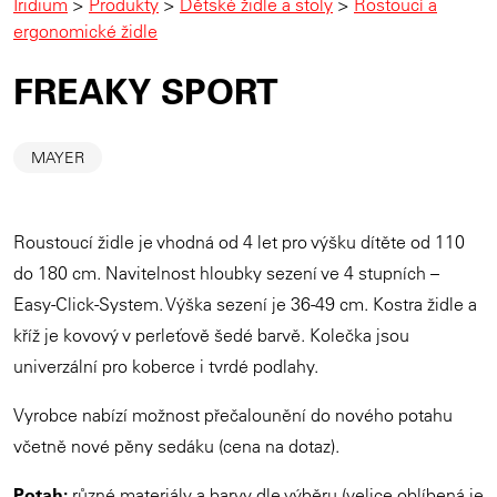
Iridium
>
Produkty
>
Dětské židle a stoly
>
Rostoucí a
ergonomické židle
FREAKY SPORT
MAYER
Roustoucí židle je vhodná od 4 let pro výšku dítěte od 110
do 180 cm. Navitelnost hloubky sezení ve 4 stupních –
Easy-Click-System. Výška sezení je 36-49 cm. Kostra židle a
kříž je kovový v perleťově šedé barvě. Kolečka jsou
univerzální pro koberce i tvrdé podlahy.
Vyrobce nabízí možnost přečalounění do nového potahu
včetně nové pěny sedáku (cena na dotaz).
Potah:
různé materiály a barvy dle výběru (velice oblíbená je