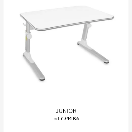
JUNIOR
od
7 744 Kč