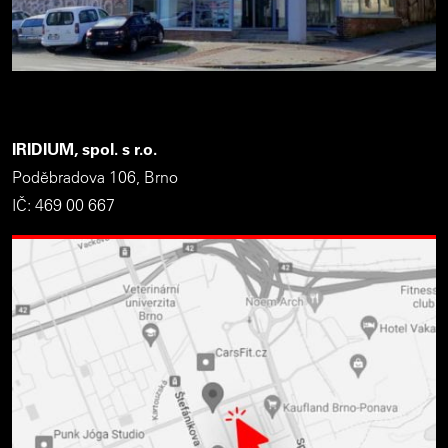
IRIDIUM, spol. s r.o.
Poděbradova 106, Brno
IČ: 469 00 667