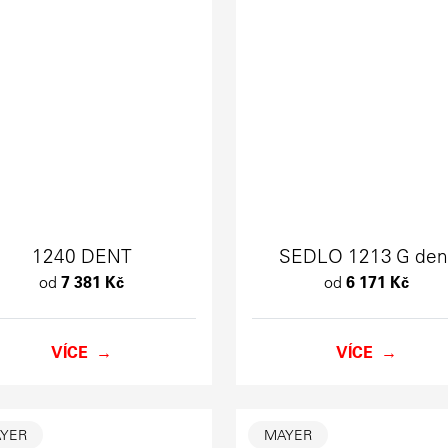
1240 DENT
SEDLO 1213 G den
od
7 381 Kč
od
6 171 Kč
VÍCE
VÍCE
YER
MAYER