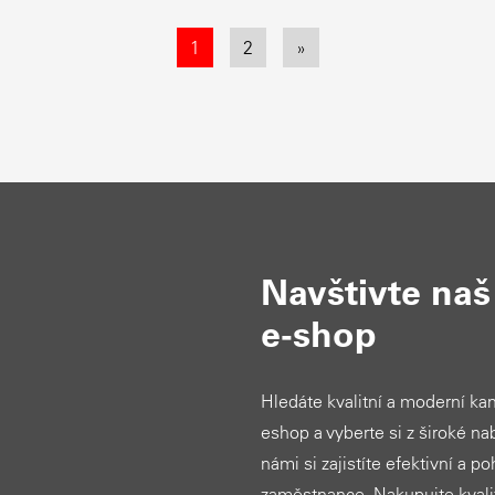
1
2
»
Navštivte na
e-shop
Hledáte kvalitní a moderní ka
eshop a vyberte si z široké nab
námi si zajistíte efektivní a p
zaměstnance. Nakupujte kvalit