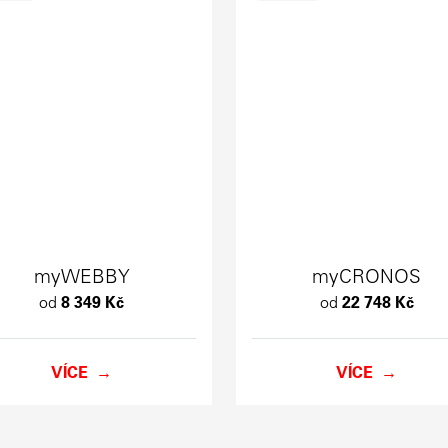
myWEBBY
myCRONOS
od
8 349 Kč
od
22 748 Kč
VÍCE
VÍCE