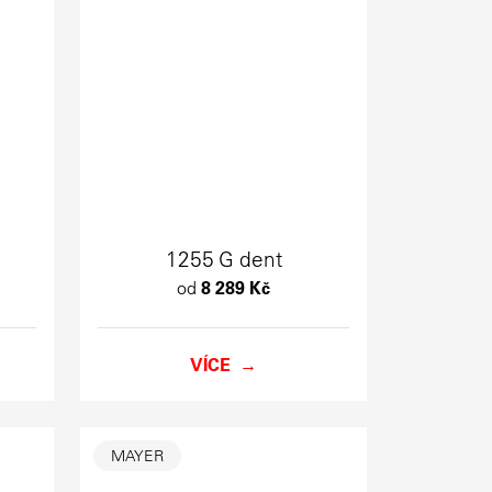
1255 G dent
od
8 289 Kč
VÍCE
MAYER