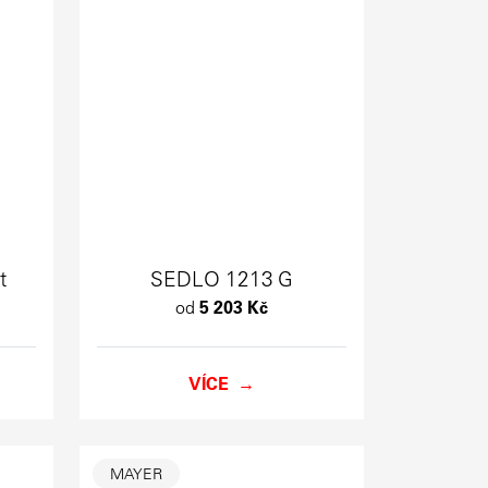
t
SEDLO 1213 G
od
5 203 Kč
VÍCE
MAYER