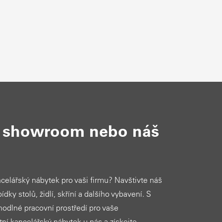
š showroom nebo náš
ncelářský nábytek pro vaši firmu? Navštivte náš
ídky stolů, židlí, skříní a dalšího vybavení. S
ohodlné pracovní prostředí pro vaše
ní kancelářský nábytek u nás a získejte