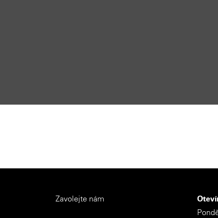
Zavolejte nám
Oteví
Ponděl