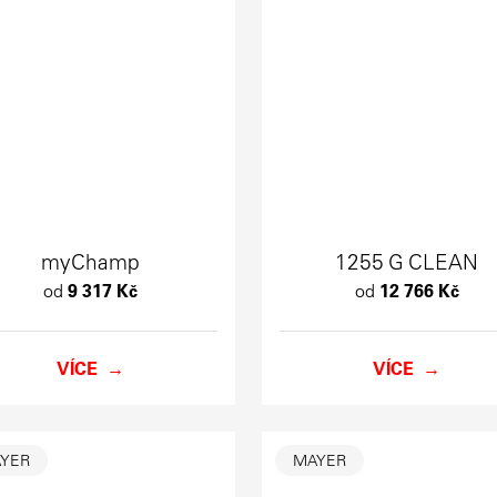
myChamp
1255 G CLEAN
od
9 317 Kč
od
12 766 Kč
VÍCE
VÍCE
YER
MAYER