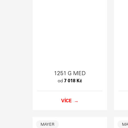
1251 G MED
od
7 018 Kč
VÍCE
MAYER
MA