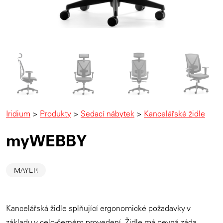
Iridium
>
Produkty
>
Sedací nábytek
>
Kancelářské židle
myWEBBY
MAYER
Kancelářská židle splňující ergonomické požadavky v
základu v celo-černém provedení. Židle má pevná záda,