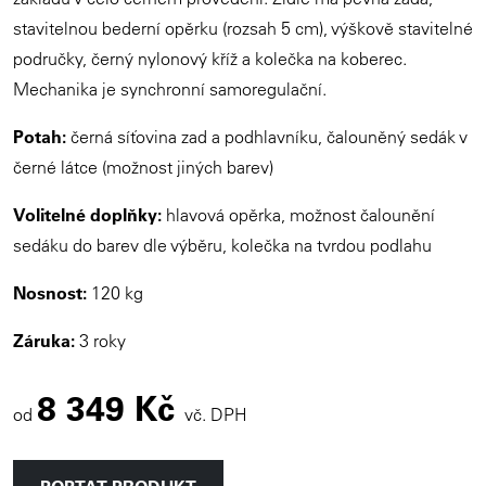
stavitelnou bederní opěrku (rozsah 5 cm), výškově stavitelné
područky, černý nylonový kříž a kolečka na koberec.
Mechanika je synchronní samoregulační.
Potah:
černá síťovina zad a podhlavníku, čalouněný sedák v
černé látce (možnost jiných barev)
Volitelné doplňky:
hlavová opěrka, možnost čalounění
sedáku do barev dle výběru, kolečka na tvrdou podlahu
Nosnost:
120 kg
Záruka:
3 roky
8 349 Kč
od
vč. DPH