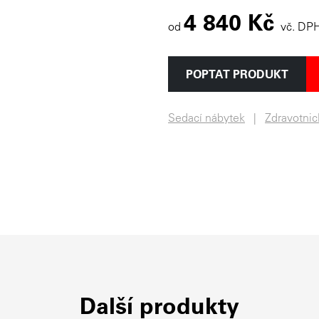
4 840 Kč
od
vč. DP
POPTAT PRODUKT
Sedací nábytek
Zdravotnic
Další produkty