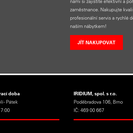
námi si zajistíte efektivní a p
zaměstnance. Nakupujte kvalit
profesionální servis a rychlé 
naším nábytkem!
JÍT NAKUPOVAT
rací doba
IRIDIUM, spol. s r.o.
í - Pátek
Poděbradova 106, Brno
17:00
IČ: 469 00 667