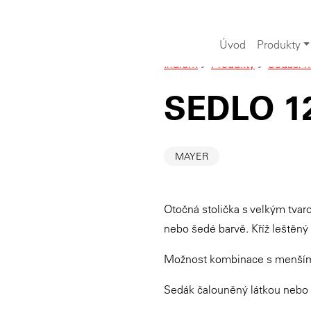
Úvod
Produkty
Iridium
>
Produkty
>
Sedací n
SEDLO 1
MAYER
Otočná stolička s velkým tv
nebo šedé barvě. Kříž leštěný h
Možnost kombinace s menším
Sedák čalouněný látkou nebo 