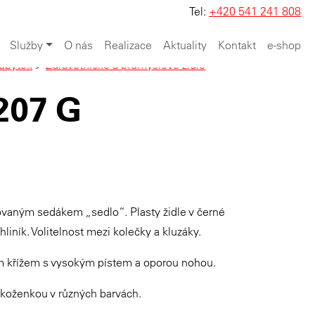
Tel:
+420 541 241 808
Služby
O nás
Realizace
Aktuality
Kontakt
e-shop
ábytek
>
Zdravotnické a průmyslové židle
207 G
arovaným sedákem „sedlo“.
Plasty židle v černé
liník. Volitelnost mezi kolečky a kluzáky.
 křížem s vysokým pístem a oporou nohou.
koženkou v různých barvách.