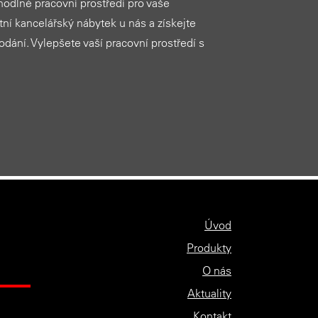
ohodlné pracovní prostředí pro vaše
ní kancelářský nábytek u nás a získejte
dodání. Vylepšete vaší pracovní prostředí s
Úvod
Produkty
O nás
Aktuality
Kontakt