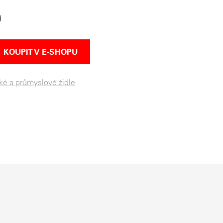
H
KOUPIT V E-SHOPU
ké a průmyslové židle