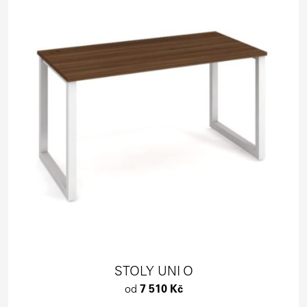
STOLY UNI O
od
7 510 Kč