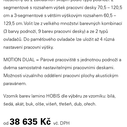
segmentové s rozsahem výšek pracovní desky 70,5 – 120,5
cm a 3-segmentové s větším výškovým rozsahem 60,5 –
129,5 cm. Volit lze z velkého množství barevných kombinací
(3 barvy podnoží, 9 barev pracovní desky) a ze 2 typů
ovladačů. Do paměťového ovladače lze uložit až 4 různá
nastavení pracovní výšky.
MOTION DUAL = Párové pracoviště s jednotnou podnoží a
dvěma samostatně nastavitelnými pracovními deskami.
Možnosti vizuálního oddělení pracovní plochy akustickým
paravánem.
Vzorník barev lamino HOBIS dle výběru ze vzorníku: bílá,
šedá, akát, buk, olše, višeň, třešeň, dub, ořech.
38 635 Kč
od
vč. DPH