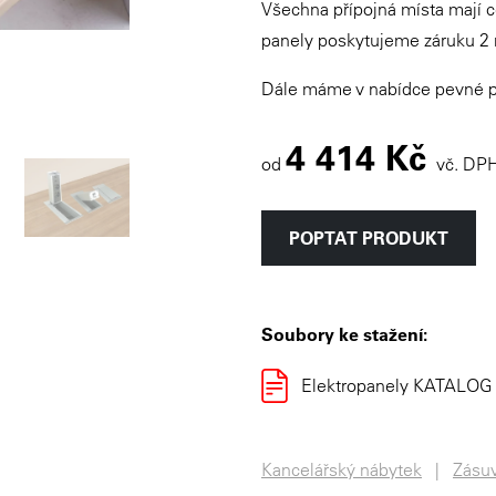
Všechna přípojná místa mají c
panely poskytujeme záruku 2 
Dále máme v nabídce pevné pa
4 414 Kč
od
vč. DP
POPTAT PRODUKT
Soubory ke stažení:
Elektropanely KATALOG
Kancelářský nábytek
Zásuv