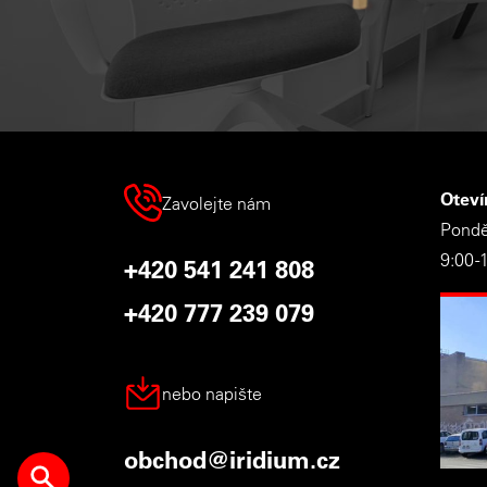
Oteví
Zavolejte nám
Ponděl
9:00 -
+420 541 241 808
+420 777 239 079
nebo napište
obchod@iridium.cz