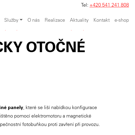
Tel:
+420 541 241 808
Služby
O nás
Realizace
Aktuality
Kontakt
e-shop
ský nábytek
>
Zásuvkové elektro panely
CKY OTOČNÉ
čné panely
, které se liší nabídkou konfigurace
ajištěno pomocí elektromotoru a magnetické
pečnostní fotobuňkou proti zavření při provozu.