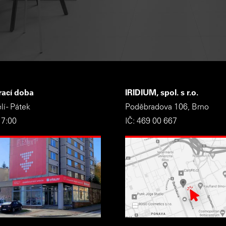
rací doba
IRIDIUM, spol. s r.o.
í - Pátek
Poděbradova 106, Brno
17:00
IČ: 469 00 667