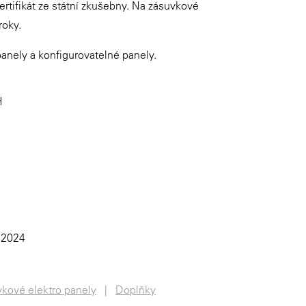
ertifikát ze státní zkušebny. Na zásuvkové
roky.
nely a konfigurovatelné panely.
H
 2024
kové elektro panely
Doplňky