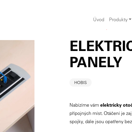
Úvod
Produkty
Iridium
>
Produkty
>
Kancelář
ELEKTRI
PANELY
HOBIS
Nabízíme vám
elektricky oto
přípojných míst. Otáčení je z
spojky, dále jsou opatřeny bez