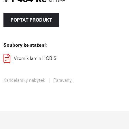
od
vč. DPH
POPTAT PRODUKT
Soubory ke stažení:
Vzorník lamin HOBIS
Kancelářský nábytek
Paravány