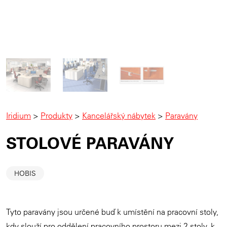
Iridium
>
Produkty
>
Kancelářský nábytek
>
Paravány
STOLOVÉ PARAVÁNY
HOBIS
Tyto paravány jsou určené buď k umístění na pracovní stoly,
kdy slouží pro oddělení pracovního prostoru mezi 2 stoly, k