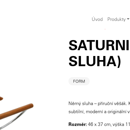
Úvod
Produkty
Iridium
>
Produkty
>
Kancelář
SATURNI
SLUHA)
FORM
Němý sluha – příruční věšák.
subtilní, moderní a originální 
Rozměr:
46 x 37 cm, výška 1