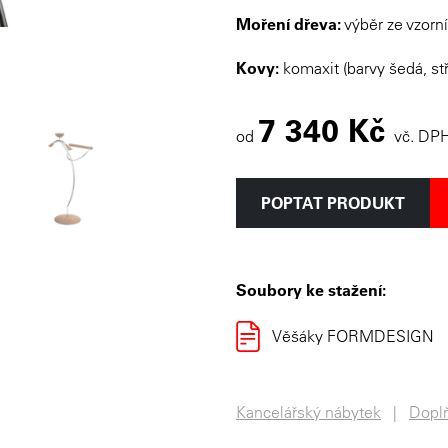
Moření dřeva:
výběr ze vzorn
Kovy:
komaxit (barvy šedá, stř
7 340 Kč
od
vč. DP
POPTAT PRODUKT
Soubory ke stažení:
Věšáky FORMDESIGN
Kancelářský nábytek
Dopl