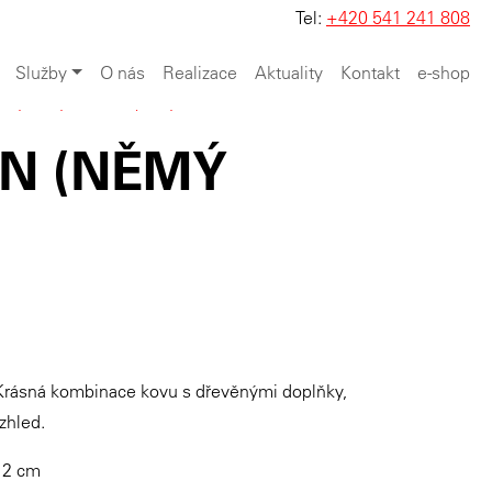
Tel:
+420 541 241 808
Služby
O nás
Realizace
Aktuality
Kontakt
e-shop
ský nábytek
>
Doplňky
N (NĚMÝ
 Krásná kombinace kovu s dřevěnými doplňky,
vzhled.
12 cm