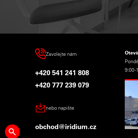
Oteví
Zavolejte nám
Ponděl
9:00 -
+420 541 241 808
+420 777 239 079
nebo napište
obchod@iridium.cz