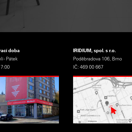
rací doba
IRIDIUM, spol. s r.o.
í - Pátek
Poděbradova 106, Brno
17:00
IČ: 469 00 667