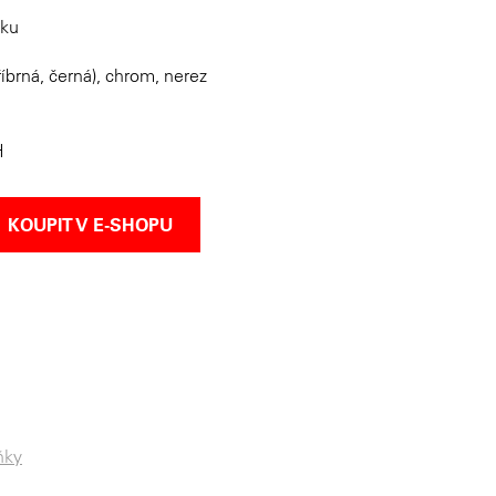
íku
íbrná, černá), chrom, nerez
H
KOUPIT V E-SHOPU
ňky