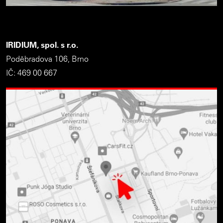
IRIDIUM, spol. s r.o.
Poděbradova 106, Brno
IČ: 469 00 667