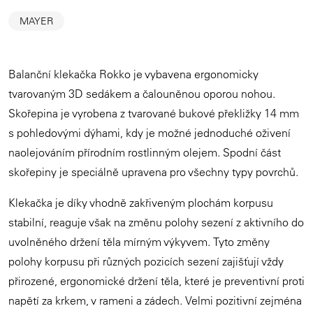
MAYER
Balanční klekačka Rokko je vybavena ergonomicky
tvarovaným 3D sedákem a čalouněnou oporou nohou.
Skořepina je vyrobena z tvarované bukové překližky 14 mm
s pohledovými dýhami, kdy je možné jednoduché oživení
naolejováním přírodním rostlinným olejem. Spodní část
skořepiny je speciálně upravena pro všechny typy povrchů.
Klekačka je díky vhodně zakřiveným plochám korpusu
stabilní, reaguje však na změnu polohy sezení z aktivního do
uvolněného držení těla mírným výkyvem. Tyto změny
polohy korpusu při různých pozicích sezení zajišťují vždy
přirozené, ergonomické držení těla, které je preventivní proti
napětí za krkem, v rameni a zádech. Velmi pozitivní zejména