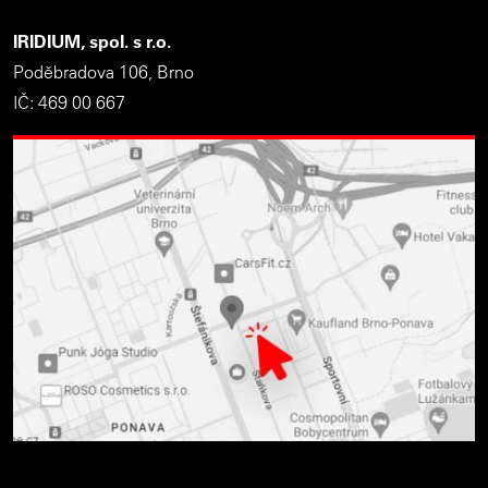
IRIDIUM, spol. s r.o.
Poděbradova 106, Brno
IČ: 469 00 667