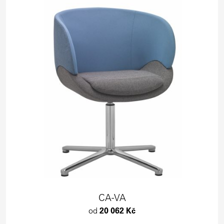
CA-VA
od
20 062 Kč