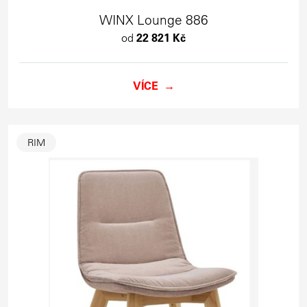
WINX Lounge 886
od
22 821 Kč
VÍCE
RIM