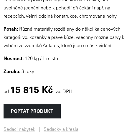
uvolněné jednání nebo k pohodlí při čekání např. na
recepcích. Velmi odolná konstrukce, chromované nohy.
Potah:
Různé materiály rozděleny do několika cenových
kategorií vč. koženky a pravé kůže, všechny možné barvy k
výběru ze vzorníků Antares, které jsou u nás k vidění.
Nosnost:
120 kg / 1 místo
Záruka:
3 roky
15 815 Kč
od
vč. DPH
POPTAT PRODUKT
Sedací nábytek
Sedačky a křesla