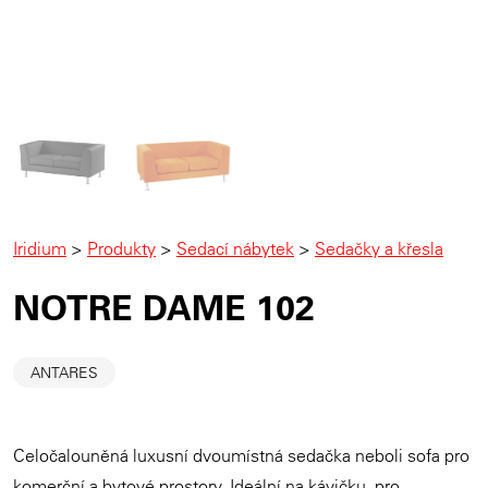
Iridium
>
Produkty
>
Sedací nábytek
>
Sedačky a křesla
NOTRE DAME 102
ANTARES
Celočalouněná luxusní dvoumístná sedačka neboli sofa pro
komerční a bytové prostory. Ideální na kávičku, pro