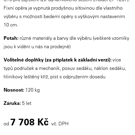
Fixní opěra je vypnutá prodyšnou síťovinou dle vlastního
výběru s možností bederní opěry s výškovým nastavením
10 cm.
Potah:
různé materiály a barvy dle výběru (veškeré vzorníky
jsou k vidění u nás na prodejně)
Volitelné doplňky (za příplatek k základní verzi):
více
typů područek a mechanik, posuv sedáku, náklon sedáku,
hliníkový leštěný kříž, píst s odpružením dosedu
Nosnost:
120 kg
Záruka:
5 let
7 708 Kč
od
vč. DPH