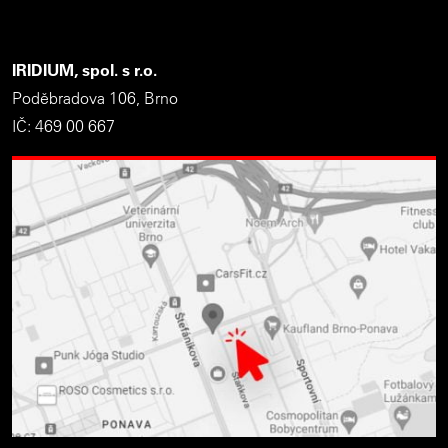
IRIDIUM, spol. s r.o.
Poděbradova 106, Brno
IČ: 469 00 667