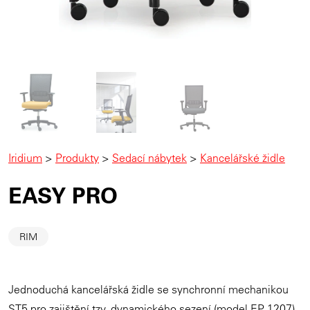
Iridium
>
Produkty
>
Sedací nábytek
>
Kancelářské židle
EASY PRO
RIM
Jednoduchá kancelářská židle se synchronní mechanikou
ST5 pro zajištění tzv. dynamického sezení (model EP 1207).