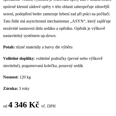
správné klenutí zádové opěry v této oblasti zabezpečuje zdravější
sezení, podepření beder zamezuje hrbení zad při práci na počítači.
Tato židle má asynchronní mechanismus „ASYN“, který zajišťuje
nezávislé nastavení úhlu sedáku a opěráku. Opěrák je výškově
nastavitelný systémem up-down.
Potah:
různé materiály a barvy dle výběru
Volitelné doplňky
: volitelné područky (pevné nebo výškově
stavitelné), pogumovaná kolečka, posuvný sedák
Nosnost:
120 kg
Záruka:
3 roky
4 346 Kč
od
vč. DPH