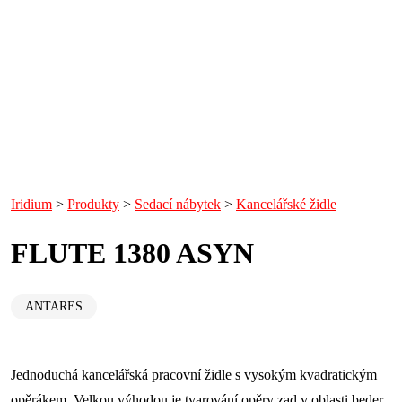
Iridium
>
Produkty
>
Sedací nábytek
>
Kancelářské židle
FLUTE 1380 ASYN
ANTARES
Jednoduchá kancelářská pracovní židle s vysokým kvadratickým
opěrákem. Velkou výhodou je tvarování opěry zad v oblasti beder,