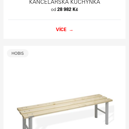
KANCELÁŘSKÁ KUCHYŇKA
od
28 982 Kč
VÍCE
HOBIS