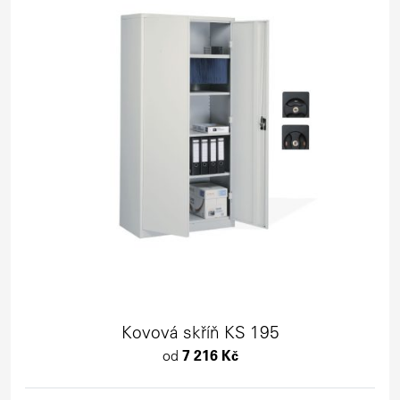
Kovová skříň KS 195
od
7 216 Kč